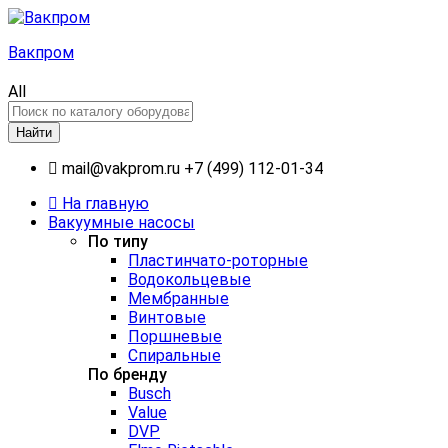
Вакпром
All
Найти
mail@vakprom.ru
+7 (499) 112-01-34
На главную
Вакуумные насосы
По типу
Пластинчато-роторные
Водокольцевые
Мембранные
Винтовые
Поршневые
Спиральные
По бренду
Busch
Value
DVP