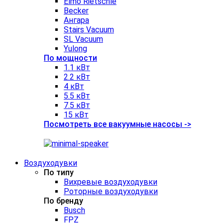
Elmo Rietschle
Becker
Ангара
Stairs Vacuum
SL Vacuum
Yulong
По мощности
1.1 кВт
2.2 кВт
4 кВт
5.5 кВт
7.5 кВт
15 кВт
Посмотреть все вакуумные насосы ->
Воздуходувки
По типу
Вихревые воздуходувки
Роторные воздуходувки
По бренду
Busch
FPZ