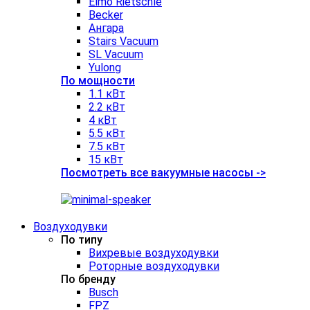
Elmo Rietschle
Becker
Ангара
Stairs Vacuum
SL Vacuum
Yulong
По мощности
1.1 кВт
2.2 кВт
4 кВт
5.5 кВт
7.5 кВт
15 кВт
Посмотреть все вакуумные насосы ->
Воздуходувки
По типу
Вихревые воздуходувки
Роторные воздуходувки
По бренду
Busch
FPZ