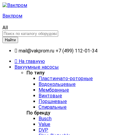
Вакпром
All
Найти
mail@vakprom.ru
+7 (499) 112-01-34
На главную
Вакуумные насосы
По типу
Пластинчато-роторные
Водокольцевые
Мембранные
Винтовые
Поршневые
Спиральные
По бренду
Busch
Value
DVP