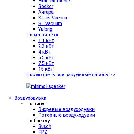
Elmo Rietschle
Becker
Ангара
Stairs Vacuum
SL Vacuum
Yulong
По мощности
1.1 кВт
2.2 кВт
4 кВт
5.5 кВт
7.5 кВт
15 кВт
Посмотреть все вакуумные насосы ->
Воздуходувки
По типу
Вихревые воздуходувки
Роторные воздуходувки
По бренду
Busch
FPZ