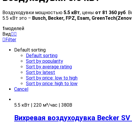
Воздуходувки мощностью
5.5 кВт
, цены
от 81 360 руб
. 
5.5 кВт это –
Busch, Becker, FPZ, Esam, GreenTech(Zenov
1
моделей
Вид
Filter
Default sorting
Default sorting
Sort by popularity
Sort by average rating
Sort by latest
Sort by price: low to high
Sort by price: high to low
Cancel
5.5 кВт | 220 м³/час | 380В
Вихревая воздуходувка Becker SV