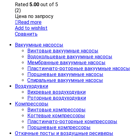
Rated
5.00
out of 5
(2)
Цена по запросу
Read more
Add to wishlist
Сравнить
Вакуумные насоссы
Винтовые вакуумные насосы
Водокольцевые вакуумные насосы
Мембранные вакуумные насосы
Пластинчато-роторные вакуумные насосы
Поршневые вакуумные насосы
Спиральные вакуумные насосы
Воздуходувки
Вихревые воздуходувки
Роторные воздуходувки
Компрессоры
Винтовые компрессоры
Когтевые компрессоры
Пластинчато-роторные компрессоры
Поршневые компрессоры
Откачные посты и воздушные ресиверы