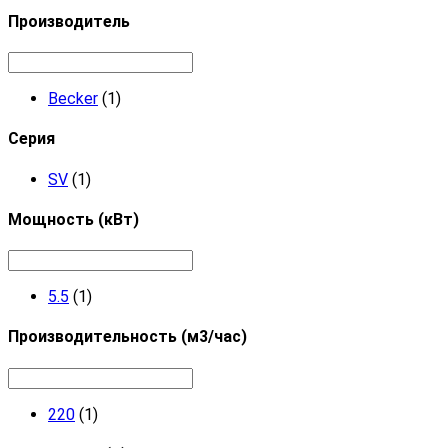
Производитель
Becker
(1)
Серия
SV
(1)
Мощность (кВт)
5.5
(1)
Производительность (м3/час)
220
(1)