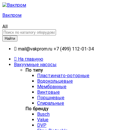
Вакпром
All
Найти
mail@vakprom.ru
+7 (499) 112-01-34
На главную
Вакуумные насосы
По типу
Пластинчато-роторные
Водокольцевые
Мембранные
Винтовые
Поршневые
Спиральные
По бренду
Busch
Value
DVP