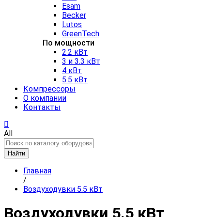
Esam
Becker
Lutos
GreenTech
По мощности
2.2 кВт
3 и 3.3 кВт
4 кВт
5.5 кВт
Компрессоры
О компании
Контакты
All
Найти
Главная
/
Воздуходувки 5.5 кВт
Воздуходувки 5.5 кВт