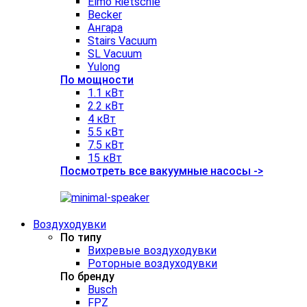
Elmo Rietschle
Becker
Ангара
Stairs Vacuum
SL Vacuum
Yulong
По мощности
1.1 кВт
2.2 кВт
4 кВт
5.5 кВт
7.5 кВт
15 кВт
Посмотреть все вакуумные насосы ->
Воздуходувки
По типу
Вихревые воздуходувки
Роторные воздуходувки
По бренду
Busch
FPZ