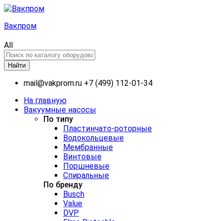
Вакпром
All
Найти
mail@vakprom.ru
+7 (499) 112-01-34
На главную
Вакуумные насосы
По типу
Пластинчато-роторные
Водокольцевые
Мембранные
Винтовые
Поршневые
Спиральные
По бренду
Busch
Value
DVP