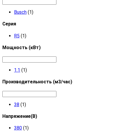
Busch
(1)
Серия
R5
(1)
Мощность (кВт)
1.1
(1)
Производительность (м3/час)
38
(1)
Напряжение(В)
380
(1)