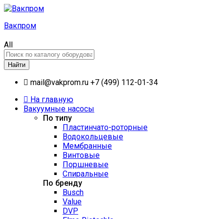
Вакпром
All
Найти
mail@vakprom.ru
+7 (499) 112-01-34
На главную
Вакуумные насосы
По типу
Пластинчато-роторные
Водокольцевые
Мембранные
Винтовые
Поршневые
Спиральные
По бренду
Busch
Value
DVP