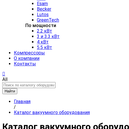
Esam
Becker
Lutos
GreenTech
По мощности
2.2 кВт
3 и 3.3 кВт
4 кВт
5.5 кВт
Компрессоры
О компании
Контакты
All
Найти
Главная
/
Каталог вакуумного оборудования
Каталог вакуумного оборуд