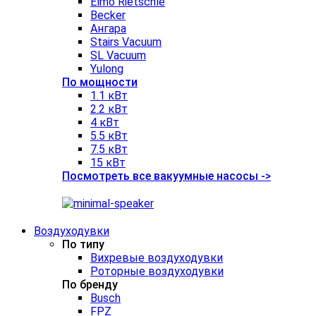
Elmo Rietschle
Becker
Ангара
Stairs Vacuum
SL Vacuum
Yulong
По мощности
1.1 кВт
2.2 кВт
4 кВт
5.5 кВт
7.5 кВт
15 кВт
Посмотреть все вакуумные насосы ->
Воздуходувки
По типу
Вихревые воздуходувки
Роторные воздуходувки
По бренду
Busch
FPZ