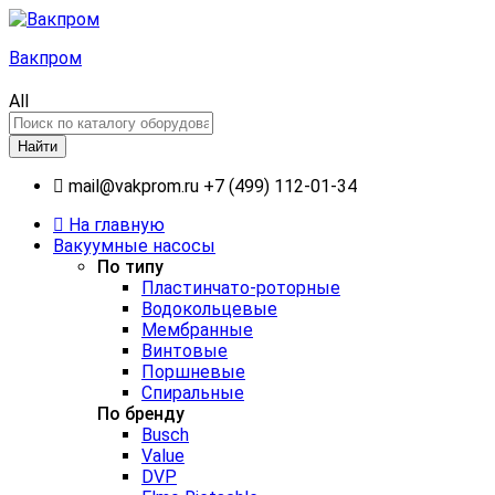
Вакпром
All
Найти
mail@vakprom.ru
+7 (499) 112-01-34
На главную
Вакуумные насосы
По типу
Пластинчато-роторные
Водокольцевые
Мембранные
Винтовые
Поршневые
Спиральные
По бренду
Busch
Value
DVP