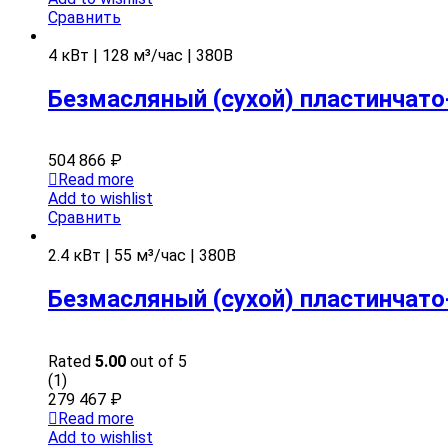
Сравнить
4 кВт | 128 м³/час | 380В
Безмасляный (сухой) пластинчато
504 866
₽
Read more
Add to wishlist
Сравнить
2.4 кВт | 55 м³/час | 380В
Безмасляный (сухой) пластинчато
Rated
5.00
out of 5
(1)
279 467
₽
Read more
Add to wishlist