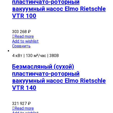
пластинчато-роторный
вакуумный насос Elmo Rietschle
VTR 100
303 268
₽
Read more
Add to wishlist
Сравнить
4 кВт | 130 м³/час | 380В
Безмасляный (сухой)
пластинчато-роторный
вакуумный насос Elmo Rietschle
VTR 140
321 927
₽
Read more