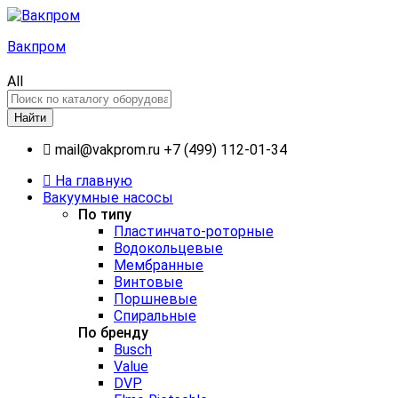
Вакпром
All
Найти
mail@vakprom.ru
+7 (499) 112-01-34
На главную
Вакуумные насосы
По типу
Пластинчато-роторные
Водокольцевые
Мембранные
Винтовые
Поршневые
Спиральные
По бренду
Busch
Value
DVP