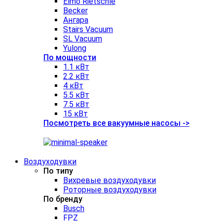
Elmo Rietschle
Becker
Ангара
Stairs Vacuum
SL Vacuum
Yulong
По мощности
1.1 кВт
2.2 кВт
4 кВт
5.5 кВт
7.5 кВт
15 кВт
Посмотреть все вакуумные насосы ->
Воздуходувки
По типу
Вихревые воздуходувки
Роторные воздуходувки
По бренду
Busch
FPZ