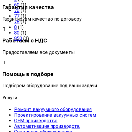
60
(1)
Гарантия качества
70
(1)
77
(1)
Гарантируем качество по договору
78
(1)
8
(1)
80
(1)
950
(1)
Работаем с НДС
Предоставляем все документы
Помощь в подборе
Подберем оборудование под ваши задачи
Услуги
Ремонт вакуумного оборудования
Проектирование вакуумных систем
OEM производство
Автоматизация производств
Сервисное обслуживание