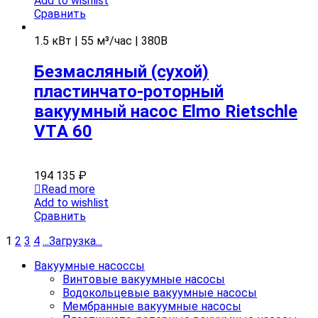
Add to wishlist
Сравнить
1.5 кВт | 55 м³/час | 380В
Безмасляный (сухой)
пластинчато-роторный
вакуумный насос Elmo Rietschle
VTА 60
194 135
₽
Read more
Add to wishlist
Сравнить
1
2
3
4
.
.
.
Загрузка
.
.
.
Вакуумные насоссы
Винтовые вакуумные насосы
Водокольцевые вакуумные насосы
Мембранные вакуумные насосы