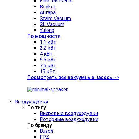
Elmo Rietschle
Becker
Ангара
Stairs Vacuum
SL Vacuum
Yulong
По мощности
1.1 кВт
2.2 кВт
4 кВт
5.5 кВт
7.5 кВт
15 кВт
Посмотреть все вакуумные насосы ->
Воздуходувки
По типу
Вихревые воздуходувки
Роторные воздуходувки
По бренду
Busch
FPZ