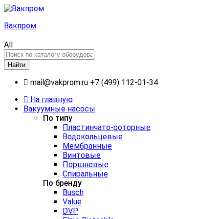
Вакпром
All
Найти
mail@vakprom.ru
+7 (499) 112-01-34
На главную
Вакуумные насосы
По типу
Пластинчато-роторные
Водокольцевые
Мембранные
Винтовые
Поршневые
Спиральные
По бренду
Busch
Value
DVP