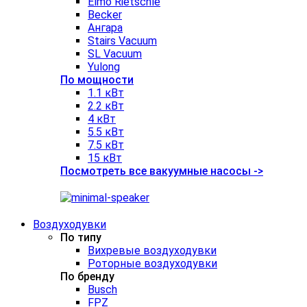
Elmo Rietschle
Becker
Ангара
Stairs Vacuum
SL Vacuum
Yulong
По мощности
1.1 кВт
2.2 кВт
4 кВт
5.5 кВт
7.5 кВт
15 кВт
Посмотреть все вакуумные насосы ->
Воздуходувки
По типу
Вихревые воздуходувки
Роторные воздуходувки
По бренду
Busch
FPZ