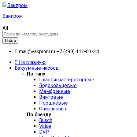
Вакпром
All
Найти
mail@vakprom.ru
+7 (499) 112-01-34
На главную
Вакуумные насосы
По типу
Пластинчато-роторные
Водокольцевые
Мембранные
Винтовые
Поршневые
Спиральные
По бренду
Busch
Value
DVP