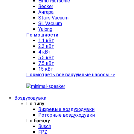
Elmo Rietschle
Becker
Ангара
Stairs Vacuum
SL Vacuum
Yulong
По мощности
1.1 кВт
2.2 кВт
4 кВт
5.5 кВт
7.5 кВт
15 кВт
Посмотреть все вакуумные насосы ->
Воздуходувки
По типу
Вихревые воздуходувки
Роторные воздуходувки
По бренду
Busch
FPZ