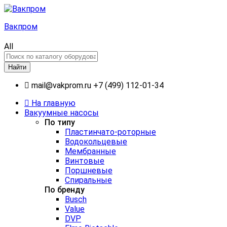
Вакпром
All
Найти
mail@vakprom.ru
+7 (499) 112-01-34
На главную
Вакуумные насосы
По типу
Пластинчато-роторные
Водокольцевые
Мембранные
Винтовые
Поршневые
Спиральные
По бренду
Busch
Value
DVP