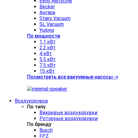
Elmo Rietschle
Becker
Ангара
Stairs Vacuum
SL Vacuum
Yulong
По мощности
1.1 кВт
2.2 кВт
4 кВт
5.5 кВт
7.5 кВт
15 кВт
Посмотреть все вакуумные насосы ->
Воздуходувки
По типу
Вихревые воздуходувки
Роторные воздуходувки
По бренду
Busch
FPZ