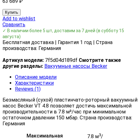
63 689
₽
Купить
Add to wishlist
Сравнить
✓ В наличии более 5 шт, доставим за 7 дней
(в субботу 15
августа)
Бесплатная доставка | Гарантия 1 год | Страна
производства: Германия
Артикул модели:
7f5d04d189df
Смотрите также
другие разделы:
Вакуумные насосы Becker
Описание модели
Характеристики
Reviews (1)
Безмасляный (сухой) пластинчато-роторный вакуумный
насос Becker VT 4.8 позволяет достичь максимальной
производительности в 7.8 м³/час при минимальном
остаточном давлении 150 мбар. Страна производства:
Германия
3
Максимальная
7.8 м
/