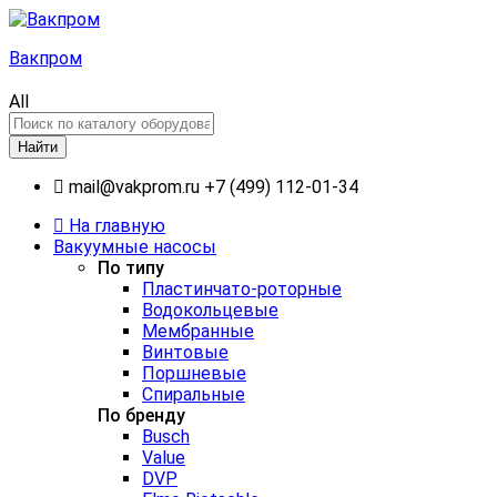
Вакпром
All
Найти
mail@vakprom.ru
+7 (499) 112-01-34
На главную
Вакуумные насосы
По типу
Пластинчато-роторные
Водокольцевые
Мембранные
Винтовые
Поршневые
Спиральные
По бренду
Busch
Value
DVP