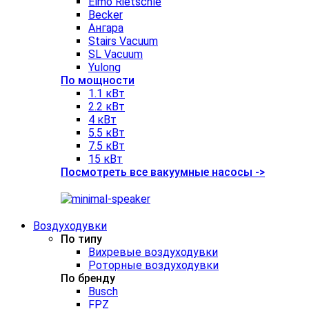
Elmo Rietschle
Becker
Ангара
Stairs Vacuum
SL Vacuum
Yulong
По мощности
1.1 кВт
2.2 кВт
4 кВт
5.5 кВт
7.5 кВт
15 кВт
Посмотреть все вакуумные насосы ->
Воздуходувки
По типу
Вихревые воздуходувки
Роторные воздуходувки
По бренду
Busch
FPZ