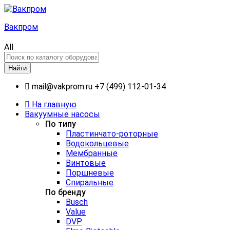
Вакпром
All
Найти
mail@vakprom.ru
+7 (499) 112-01-34
На главную
Вакуумные насосы
По типу
Пластинчато-роторные
Водокольцевые
Мембранные
Винтовые
Поршневые
Спиральные
По бренду
Busch
Value
DVP