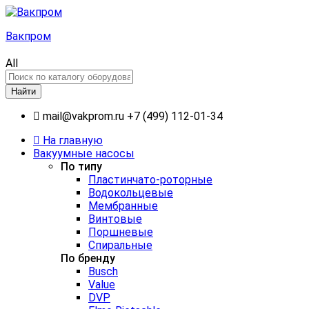
Вакпром
All
Найти
mail@vakprom.ru
+7 (499) 112-01-34
На главную
Вакуумные насосы
По типу
Пластинчато-роторные
Водокольцевые
Мембранные
Винтовые
Поршневые
Спиральные
По бренду
Busch
Value
DVP