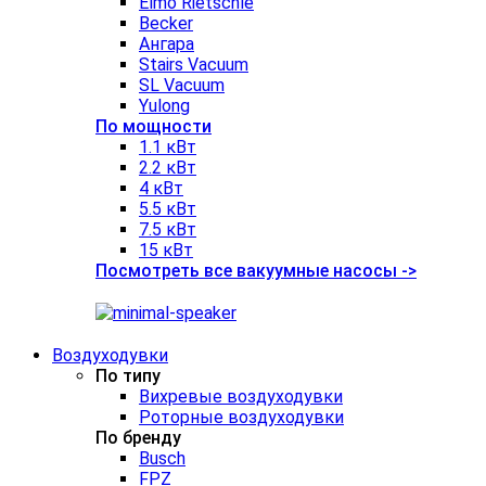
Elmo Rietschle
Becker
Ангара
Stairs Vacuum
SL Vacuum
Yulong
По мощности
1.1 кВт
2.2 кВт
4 кВт
5.5 кВт
7.5 кВт
15 кВт
Посмотреть все вакуумные насосы ->
Воздуходувки
По типу
Вихревые воздуходувки
Роторные воздуходувки
По бренду
Busch
FPZ