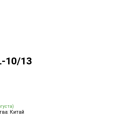
L-10/13
вгуста)
тва: Китай