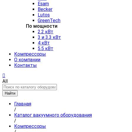
Esam
Becker
Lutos
GreenTech
По мощности
2.2 кВт
3 и 3.3 кВт
4 кВт
5.5 кВт
Компрессоры
О компании
Контакты
All
Найти
Главная
/
Каталог вакуумного оборудования
/
Компрессоры
/