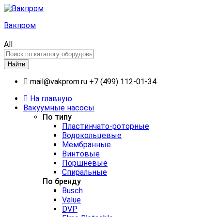
Вакпром
All
Найти
mail@vakprom.ru
+7 (499) 112-01-34
На главную
Вакуумные насосы
По типу
Пластинчато-роторные
Водокольцевые
Мембранные
Винтовые
Поршневые
Спиральные
По бренду
Busch
Value
DVP