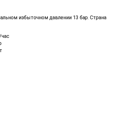
альном избыточном давлении 13 бар. Страна
/час
р
т