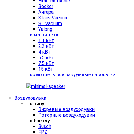
Elmo Rietschle
Becker
Ангара
Stairs Vacuum
SL Vacuum
Yulong
По мощности
1.1 кВт
2.2 кВт
4 кВт
5.5 кВт
7.5 кВт
15 кВт
Посмотреть все вакуумные насосы ->
Воздуходувки
По типу
Вихревые воздуходувки
Роторные воздуходувки
По бренду
Busch
FPZ