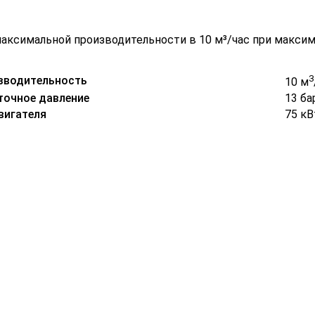
максимальной производительности в 10 м³/час при максим
3
зводительность
10 м
точное давление
13 ба
вигателя
75 кВ