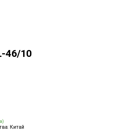
L-46/10
а)
тва: Китай