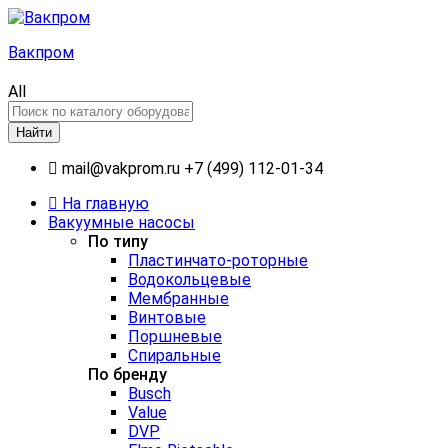
Вакпром
All
Найти
mail@vakprom.ru
+7 (499) 112-01-34
На главную
Вакуумные насосы
По типу
Пластинчато-роторные
Водокольцевые
Мембранные
Винтовые
Поршневые
Спиральные
По бренду
Busch
Value
DVP