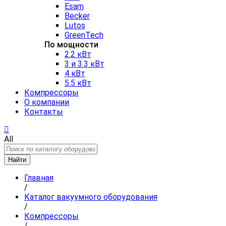
Esam
Becker
Lutos
GreenTech
По мощности
2.2 кВт
3 и 3.3 кВт
4 кВт
5.5 кВт
Компрессоры
О компании
Контакты
All
Найти
Главная
/
Каталог вакуумного оборудования
/
Компрессоры
/