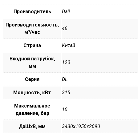
Производитель
Dali
Производительность,
46
м³/час
Страна
Китай
Входной патрубок,
120
мм
Серия
DL
Мощность, кВт
315
Максимальное
10
давление, бар
ДxШxВ, мм
3430x1950x2090