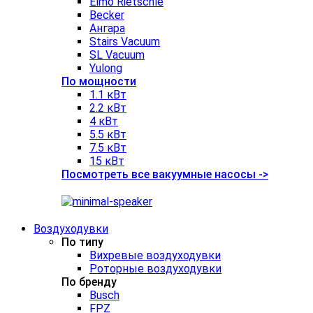
Elmo Rietschle
Becker
Ангара
Stairs Vacuum
SL Vacuum
Yulong
По мощности
1.1 кВт
2.2 кВт
4 кВт
5.5 кВт
7.5 кВт
15 кВт
Посмотреть все вакуумные насосы ->
Воздуходувки
По типу
Вихревые воздуходувки
Роторные воздуходувки
По бренду
Busch
FPZ