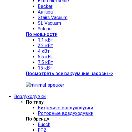
Elmo Rietschle
Becker
Ангара
Stairs Vacuum
SL Vacuum
Yulong
По мощности
1.1 кВт
2.2 кВт
4 кВт
5.5 кВт
7.5 кВт
15 кВт
Посмотреть все вакуумные насосы ->
Воздуходувки
По типу
Вихревые воздуходувки
Роторные воздуходувки
По бренду
Busch
FPZ