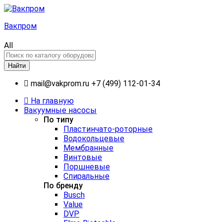
Вакпром
All
Найти
mail@vakprom.ru
+7 (499) 112-01-34
На главную
Вакуумные насосы
По типу
Пластинчато-роторные
Водокольцевые
Мембранные
Винтовые
Поршневые
Спиральные
По бренду
Busch
Value
DVP