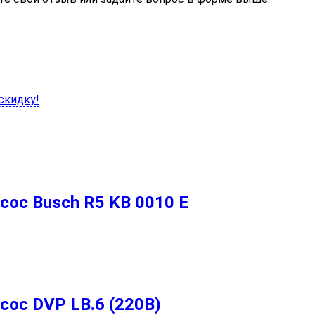
скидку!
ос Busch R5 KB 0010 E
ос DVP LB.6 (220В)