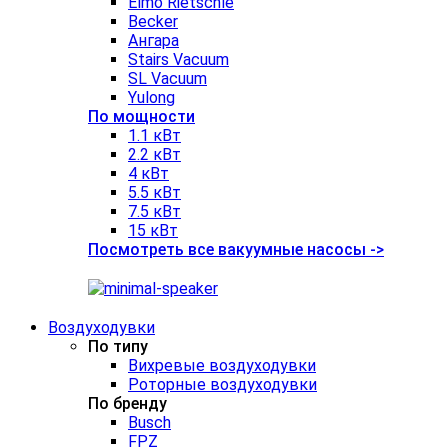
Elmo Rietschle
Becker
Ангара
Stairs Vacuum
SL Vacuum
Yulong
По мощности
1.1 кВт
2.2 кВт
4 кВт
5.5 кВт
7.5 кВт
15 кВт
Посмотреть все вакуумные насосы ->
Воздуходувки
По типу
Вихревые воздуходувки
Роторные воздуходувки
По бренду
Busch
FPZ