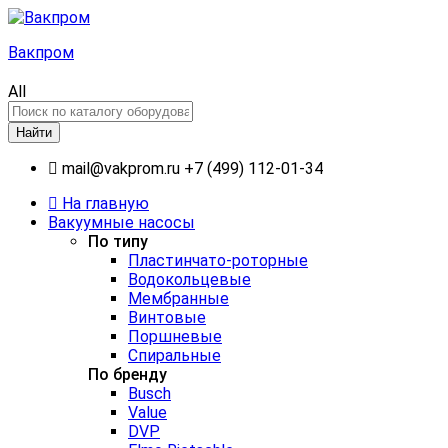
Вакпром
All
Найти
mail@vakprom.ru
+7 (499) 112-01-34
На главную
Вакуумные насосы
По типу
Пластинчато-роторные
Водокольцевые
Мембранные
Винтовые
Поршневые
Спиральные
По бренду
Busch
Value
DVP