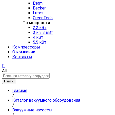
Esam
Becker
Lutos
GreenTech
По мощности
2.2 кВт
3 и 3.3 кВт
4 кВт
5.5 кВт
Компрессоры
О компании
Контакты
All
Найти
Главная
/
Каталог вакуумного оборудования
/
Вакуумные насоссы
/