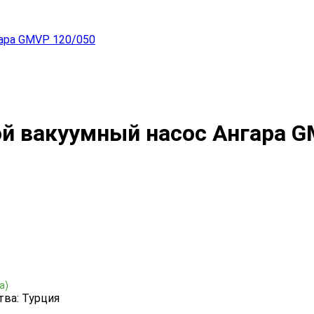
ара GMVP 120/050
й вакуумный насос Ангара G
а)
тва: Турция