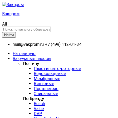
Вакпром
All
Найти
mail@vakprom.ru
+7 (499) 112-01-34
На главную
Вакуумные насосы
По типу
Пластинчато-роторные
Водокольцевые
Мембранные
Винтовые
Поршневые
Спиральные
По бренду
Busch
Value
DVP