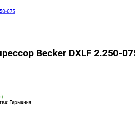
50-075
рессор Becker DXLF 2.250-07
а)
тва: Германия