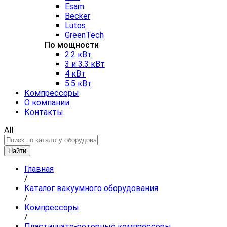
Esam
Becker
Lutos
GreenTech
По мощности
2.2 кВт
3 и 3.3 кВт
4 кВт
5.5 кВт
Компрессоры
О компании
Контакты
All
Найти
Главная
/
Каталог вакуумного оборудования
/
Компрессоры
/
Пластинчато-роторные компрессоры