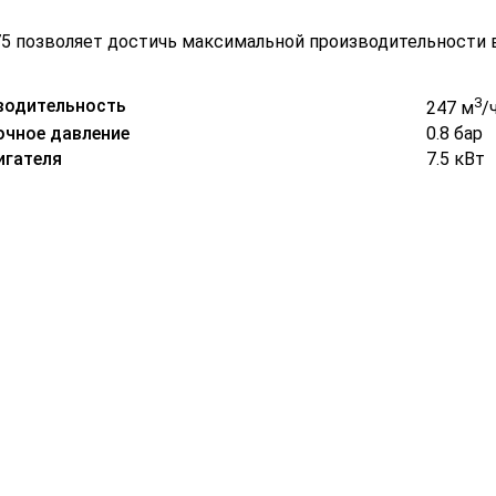
5 позволяет достичь максимальной производительности в
3
водительность
247 м
/
чное давление
0.8 бар
гателя
7.5 кВт