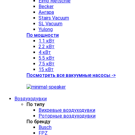
Elmo Rietschle
Becker
Ангара
Stairs Vacuum
SL Vacuum
Yulong
По мощности
1.1 кВт
2.2 кВт
4 кВт
5.5 кВт
7.5 кВт
15 кВт
Посмотреть все вакуумные насосы ->
Воздуходувки
По типу
Вихревые воздуходувки
Роторные воздуходувки
По бренду
Busch
FPZ