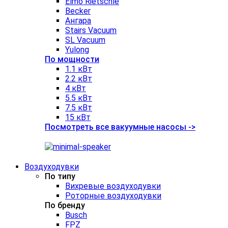
Elmo Rietschle
Becker
Ангара
Stairs Vacuum
SL Vacuum
Yulong
По мощности
1.1 кВт
2.2 кВт
4 кВт
5.5 кВт
7.5 кВт
15 кВт
Посмотреть все вакуумные насосы ->
Воздуходувки
По типу
Вихревые воздуходувки
Роторные воздуходувки
По бренду
Busch
FPZ