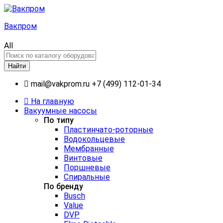
Вакпром
All
Найти
mail@vakprom.ru
+7 (499) 112-01-34
На главную
Вакуумные насосы
По типу
Пластинчато-роторные
Водокольцевые
Мембранные
Винтовые
Поршневые
Спиральные
По бренду
Busch
Value
DVP