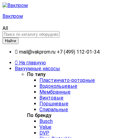
Вакпром
All
Найти
mail@vakprom.ru
+7 (499) 112-01-34
На главную
Вакуумные насосы
По типу
Пластинчато-роторные
Водокольцевые
Мембранные
Винтовые
Поршневые
Спиральные
По бренду
Busch
Value
DVP