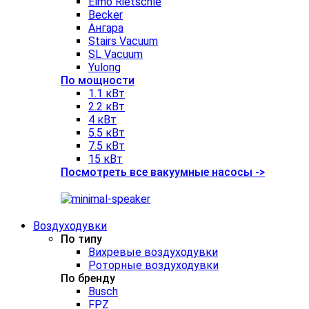
Elmo Rietschle
Becker
Ангара
Stairs Vacuum
SL Vacuum
Yulong
По мощности
1.1 кВт
2.2 кВт
4 кВт
5.5 кВт
7.5 кВт
15 кВт
Посмотреть все вакуумные насосы ->
Воздуходувки
По типу
Вихревые воздуходувки
Роторные воздуходувки
По бренду
Busch
FPZ