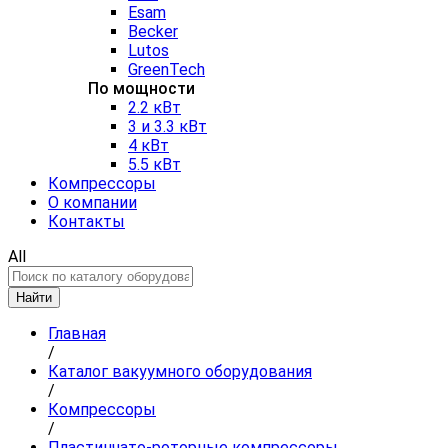
Esam
Becker
Lutos
GreenTech
По мощности
2.2 кВт
3 и 3.3 кВт
4 кВт
5.5 кВт
Компрессоры
О компании
Контакты
All
Найти
Главная
/
Каталог вакуумного оборудования
/
Компрессоры
/
Пластинчато-роторные компрессоры