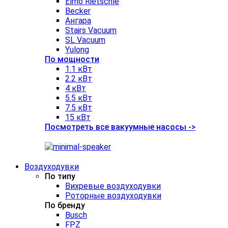
Elmo Rietschle
Becker
Ангара
Stairs Vacuum
SL Vacuum
Yulong
По мощности
1.1 кВт
2.2 кВт
4 кВт
5.5 кВт
7.5 кВт
15 кВт
Посмотреть все вакуумные насосы ->
Воздуходувки
По типу
Вихревые воздуходувки
Роторные воздуходувки
По бренду
Busch
FPZ