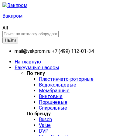
Вакпром
All
Найти
mail@vakprom.ru
+7 (499) 112-01-34
На главную
Вакуумные насосы
По типу
Пластинчато-роторные
Водокольцевые
Мембранные
Винтовые
Поршневые
Спиральные
По бренду
Busch
Value
DVP