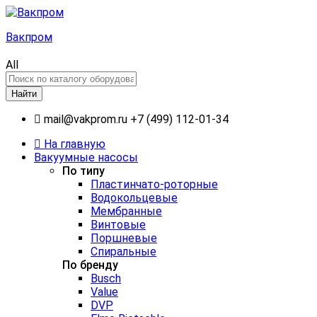
Вакпром
All
Найти
mail@vakprom.ru
+7 (499) 112-01-34
На главную
Вакуумные насосы
По типу
Пластинчато-роторные
Водокольцевые
Мембранные
Винтовые
Поршневые
Спиральные
По бренду
Busch
Value
DVP