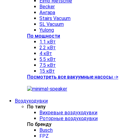
Elmo Rietschle
Becker
Ангара
Stairs Vacuum
SL Vacuum
Yulong
По мощности
1.1 кВт
2.2 кВт
4 кВт
5.5 кВт
7.5 кВт
15 кВт
Посмотреть все вакуумные насосы ->
Воздуходувки
По типу
Вихревые воздуходувки
Роторные воздуходувки
По бренду
Busch
FPZ