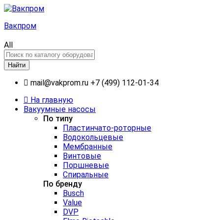
Вакпром
All
Найти
mail@vakprom.ru
+7 (499) 112-01-34
На главную
Вакуумные насосы
По типу
Пластинчато-роторные
Водокольцевые
Мембранные
Винтовые
Поршневые
Спиральные
По бренду
Busch
Value
DVP