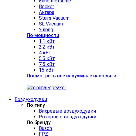
Elmo Rietschle
Becker
Ангара
Stairs Vacuum
SL Vacuum
Yulong
По мощности
1.1 кВт
2.2 кВт
4 кВт
5.5 кВт
7.5 кВт
15 кВт
Посмотреть все вакуумные насосы ->
Воздуходувки
По типу
Вихревые воздуходувки
Роторные воздуходувки
По бренду
Busch
FPZ