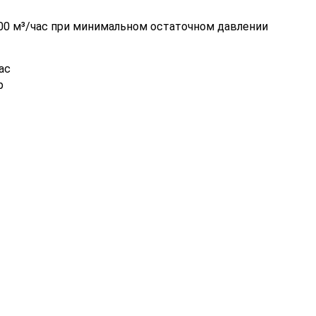
00 м³/час при минимальном остаточном давлении
ас
р