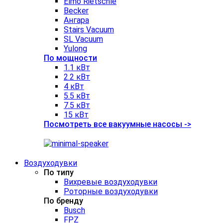
Elmo Rietschle
Becker
Ангара
Stairs Vacuum
SL Vacuum
Yulong
По мощности
1.1 кВт
2.2 кВт
4 кВт
5.5 кВт
7.5 кВт
15 кВт
Посмотреть все вакуумные насосы ->
Воздуходувки
По типу
Вихревые воздуходувки
Роторные воздуходувки
По бренду
Busch
FPZ