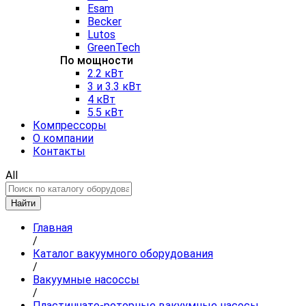
Esam
Becker
Lutos
GreenTech
По мощности
2.2 кВт
3 и 3.3 кВт
4 кВт
5.5 кВт
Компрессоры
О компании
Контакты
All
Найти
Главная
/
Каталог вакуумного оборудования
/
Вакуумные насоссы
/
Пластинчато-роторные вакуумные насосы