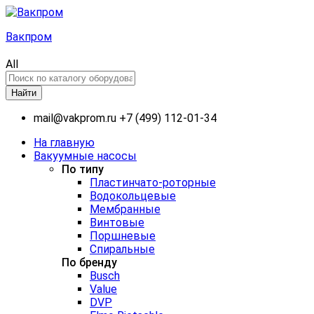
Вакпром
All
Найти
mail@vakprom.ru
+7 (499) 112-01-34
На главную
Вакуумные насосы
По типу
Пластинчато-роторные
Водокольцевые
Мембранные
Винтовые
Поршневые
Спиральные
По бренду
Busch
Value
DVP