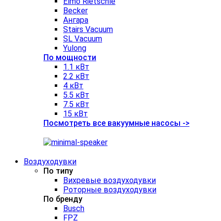
Elmo Rietschle
Becker
Ангара
Stairs Vacuum
SL Vacuum
Yulong
По мощности
1.1 кВт
2.2 кВт
4 кВт
5.5 кВт
7.5 кВт
15 кВт
Посмотреть все вакуумные насосы ->
Воздуходувки
По типу
Вихревые воздуходувки
Роторные воздуходувки
По бренду
Busch
FPZ