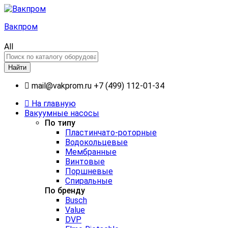
Вакпром
All
Найти
mail@vakprom.ru
+7 (499) 112-01-34
На главную
Вакуумные насосы
По типу
Пластинчато-роторные
Водокольцевые
Мембранные
Винтовые
Поршневые
Спиральные
По бренду
Busch
Value
DVP