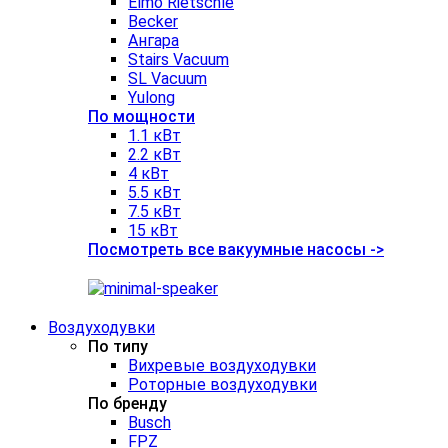
Elmo Rietschle
Becker
Ангара
Stairs Vacuum
SL Vacuum
Yulong
По мощности
1.1 кВт
2.2 кВт
4 кВт
5.5 кВт
7.5 кВт
15 кВт
Посмотреть все вакуумные насосы ->
Воздуходувки
По типу
Вихревые воздуходувки
Роторные воздуходувки
По бренду
Busch
FPZ