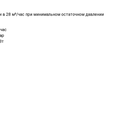
и в 28 м³/час при минимальном остаточном давлении
/час
бар
Вт