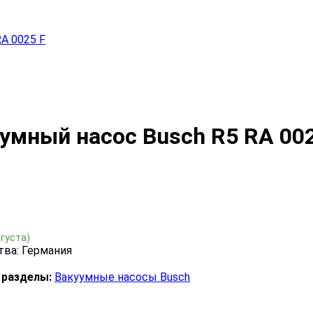
A 0025 F
умный насос Busch R5 RA 002
вгуста)
тва: Германия
 разделы:
Вакуумные насосы Busch