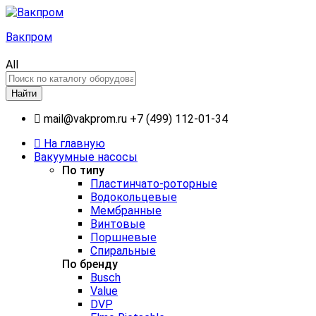
Вакпром
All
Найти
mail@vakprom.ru
+7 (499) 112-01-34
На главную
Вакуумные насосы
По типу
Пластинчато-роторные
Водокольцевые
Мембранные
Винтовые
Поршневые
Спиральные
По бренду
Busch
Value
DVP