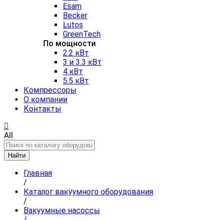
Esam
Becker
Lutos
GreenTech
По мощности
2.2 кВт
3 и 3.3 кВт
4 кВт
5.5 кВт
Компрессоры
О компании
Контакты
All
Найти
Главная
/
Каталог вакуумного оборудования
/
Вакуумные насоссы
/