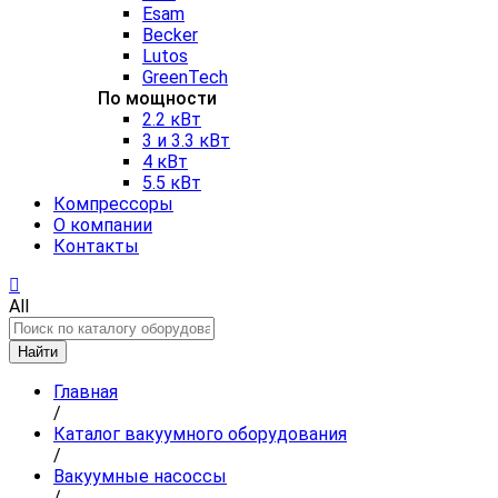
Esam
Becker
Lutos
GreenTech
По мощности
2.2 кВт
3 и 3.3 кВт
4 кВт
5.5 кВт
Компрессоры
О компании
Контакты
All
Найти
Главная
/
Каталог вакуумного оборудования
/
Вакуумные насоссы
/