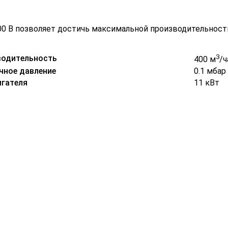
00 B позволяет достичь максимальной производительност
3
водительность
400 м
/ч
чное давление
0.1 мбар
гателя
11 кВт