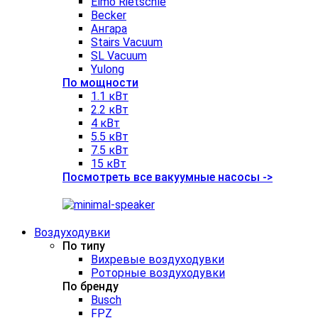
Elmo Rietschle
Becker
Ангара
Stairs Vacuum
SL Vacuum
Yulong
По мощности
1.1 кВт
2.2 кВт
4 кВт
5.5 кВт
7.5 кВт
15 кВт
Посмотреть все вакуумные насосы ->
Воздуходувки
По типу
Вихревые воздуходувки
Роторные воздуходувки
По бренду
Busch
FPZ