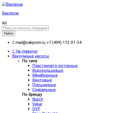
Вакпром
All
Найти
mail@vakprom.ru
+7 (499) 112-01-34
На главную
Вакуумные насосы
По типу
Пластинчато-роторные
Водокольцевые
Мембранные
Винтовые
Поршневые
Спиральные
По бренду
Busch
Value
DVP