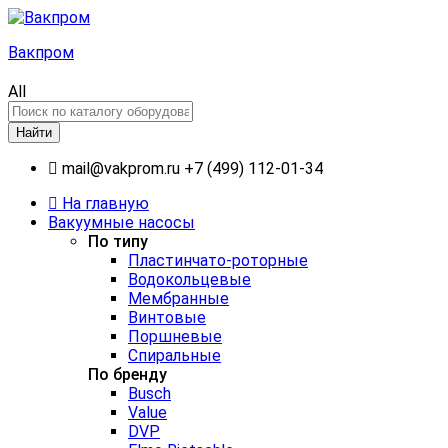
Вакпром
All
Найти
mail@vakprom.ru
+7 (499) 112-01-34
На главную
Вакуумные насосы
По типу
Пластинчато-роторные
Водокольцевые
Мембранные
Винтовые
Поршневые
Спиральные
По бренду
Busch
Value
DVP