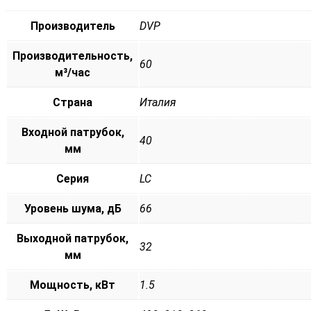
Производитель
DVP
Производительность,
60
м³/час
Страна
Италия
Входной патрубок,
40
мм
Серия
LC
Уровень шума, дБ
66
Выходной патрубок,
32
мм
Мощность, кВт
1.5