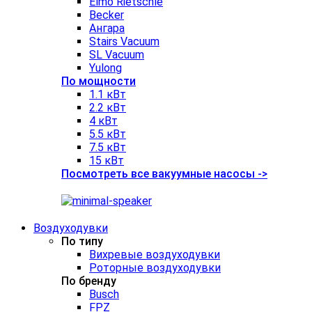
Elmo Rietschle
Becker
Ангара
Stairs Vacuum
SL Vacuum
Yulong
По мощности
1.1 кВт
2.2 кВт
4 кВт
5.5 кВт
7.5 кВт
15 кВт
Посмотреть все вакуумные насосы ->
Воздуходувки
По типу
Вихревые воздуходувки
Роторные воздуходувки
По бренду
Busch
FPZ