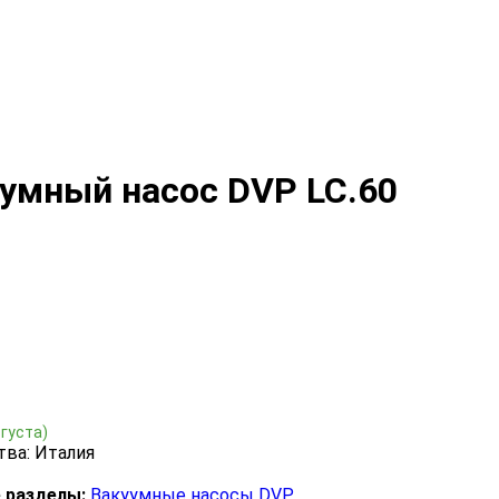
умный насос DVP LC.60
вгуста)
тва: Италия
 разделы:
Вакуумные насосы DVP