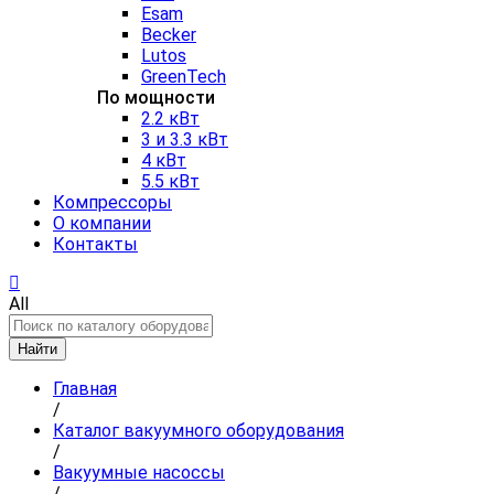
Esam
Becker
Lutos
GreenTech
По мощности
2.2 кВт
3 и 3.3 кВт
4 кВт
5.5 кВт
Компрессоры
О компании
Контакты
All
Найти
Главная
/
Каталог вакуумного оборудования
/
Вакуумные насоссы
/