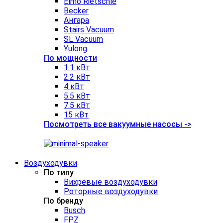
Elmo Rietschle
Becker
Ангара
Stairs Vacuum
SL Vacuum
Yulong
По мощности
1.1 кВт
2.2 кВт
4 кВт
5.5 кВт
7.5 кВт
15 кВт
Посмотреть все вакуумные насосы ->
Воздуходувки
По типу
Вихревые воздуходувки
Роторные воздуходувки
По бренду
Busch
FPZ