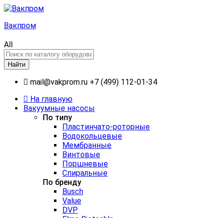
Вакпром
All
Найти
mail@vakprom.ru
+7 (499) 112-01-34
На главную
Вакуумные насосы
По типу
Пластинчато-роторные
Водокольцевые
Мембранные
Винтовые
Поршневые
Спиральные
По бренду
Busch
Value
DVP