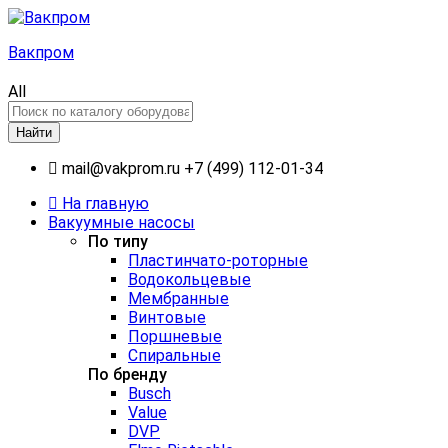
Вакпром
All
Найти
mail@vakprom.ru
+7 (499) 112-01-34
На главную
Вакуумные насосы
По типу
Пластинчато-роторные
Водокольцевые
Мембранные
Винтовые
Поршневые
Спиральные
По бренду
Busch
Value
DVP