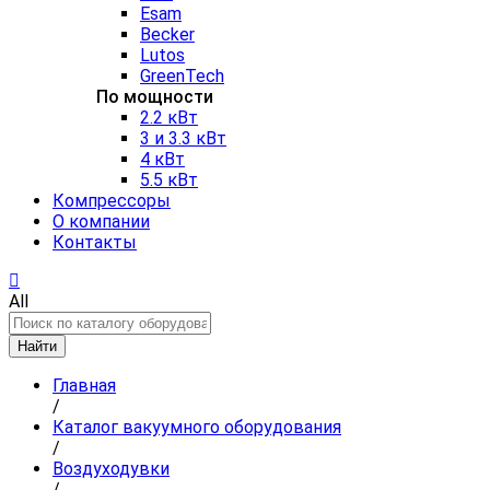
Esam
Becker
Lutos
GreenTech
По мощности
2.2 кВт
3 и 3.3 кВт
4 кВт
5.5 кВт
Компрессоры
О компании
Контакты
All
Найти
Главная
/
Каталог вакуумного оборудования
/
Воздуходувки
/