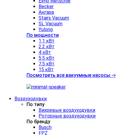
Elmo Rietschle
Becker
Ангара
Stairs Vacuum
SL Vacuum
Yulong
По мощности
1.1 кВт
2.2 кВт
4 кВт
5.5 кВт
7.5 кВт
15 кВт
Посмотреть все вакуумные насосы ->
Воздуходувки
По типу
Вихревые воздуходувки
Роторные воздуходувки
По бренду
Busch
FPZ