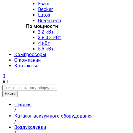
Esam
Becker
Lutos
GreenTech
По мощности
2.2 кВт
3 и 3.3 кВт
4 кВт
5.5 кВт
Компрессоры
О компании
Контакты
All
Найти
Главная
/
Каталог вакуумного оборудования
/
Воздуходувки
/