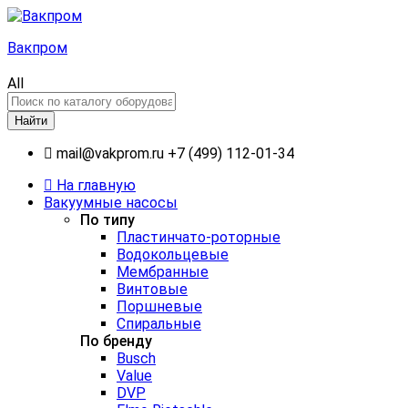
Вакпром
All
Найти
mail@vakprom.ru
+7 (499) 112-01-34
На главную
Вакуумные насосы
По типу
Пластинчато-роторные
Водокольцевые
Мембранные
Винтовые
Поршневые
Спиральные
По бренду
Busch
Value
DVP