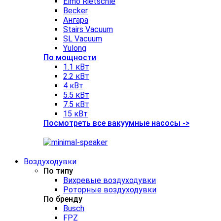
Elmo Rietschle
Becker
Ангара
Stairs Vacuum
SL Vacuum
Yulong
По мощности
1.1 кВт
2.2 кВт
4 кВт
5.5 кВт
7.5 кВт
15 кВт
Посмотреть все вакуумные насосы ->
Воздуходувки
По типу
Вихревые воздуходувки
Роторные воздуходувки
По бренду
Busch
FPZ