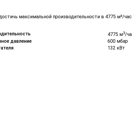
т достичь максимальной производительности в 4775 м³/ча
3
одительность
4775 м
/ча
ное давление
600 мбар
ателя
132 кВт