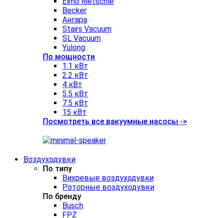
Elmo Rietschle
Becker
Ангара
Stairs Vacuum
SL Vacuum
Yulong
По мощности
1.1 кВт
2.2 кВт
4 кВт
5.5 кВт
7.5 кВт
15 кВт
Посмотреть все вакуумные насосы ->
Воздуходувки
По типу
Вихревые воздуходувки
Роторные воздуходувки
По бренду
Busch
FPZ