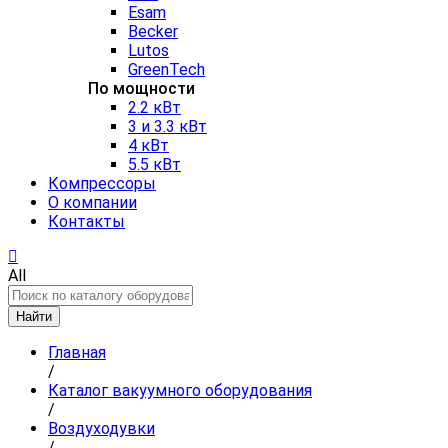
Esam
Becker
Lutos
GreenTech
По мощности
2.2 кВт
3 и 3.3 кВт
4 кВт
5.5 кВт
Компрессоры
О компании
Контакты
All
Найти
Главная
/
Каталог вакуумного оборудования
/
Воздуходувки
/