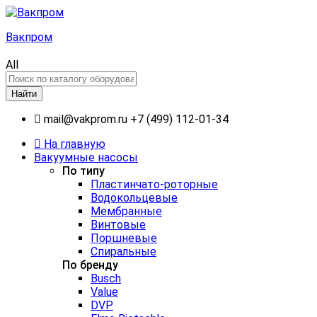
Вакпром
All
Найти
mail@vakprom.ru
+7 (499) 112-01-34
На главную
Вакуумные насосы
По типу
Пластинчато-роторные
Водокольцевые
Мембранные
Винтовые
Поршневые
Спиральные
По бренду
Busch
Value
DVP