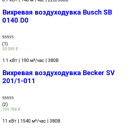
Вихревая воздуходувка Busch SB
0140 D0
Rated
(1)
5.00
50 089
₽
out of 5
1.1 кВт | 190 м³/час | 380В
Вихревая воздуходувка Becker SV
201/1-011
Rated
(2)
4.50
109 798
₽
out of 5
11 кВт | 1540 м³/час | 380В