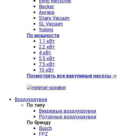
Elmo Rietschle
Becker
Ангара
Stairs Vacuum
SL Vacuum
Yulong
По мощности
1.1 кВт
2.2 кВт
4 кВт
5.5 кВт
7.5 кВт
15 кВт
Посмотреть все вакуумные насосы ->
Воздуходувки
По типу
Вихревые воздуходувки
Роторные воздуходувки
По бренду
Busch
FPZ