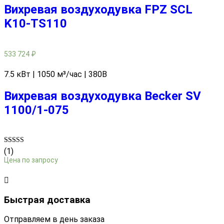
Вихревая воздуходувка FPZ SCL
K10-TS110
533 724
₽
7.5 кВт | 1050 м³/час | 380В
Вихревая воздуходувка Becker SV
1100/1-075
Rated
(1)
5.00
Цена по запросу
out of 5
Быстрая доставка
Отправляем в день заказа