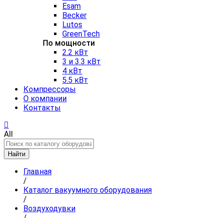
Esam
Becker
Lutos
GreenTech
По мощности
2.2 кВт
3 и 3.3 кВт
4 кВт
5.5 кВт
Компрессоры
О компании
Контакты
All
Найти
Главная
/
Каталог вакуумного оборудования
/
Воздуходувки
/