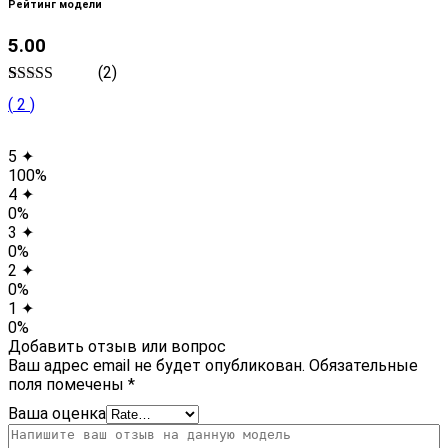
Рейтинг модели
5.00
(2)
Rated
2
5.00
(
2
)
out of 5
based on
customer
5 ✦
ratings
100%
4 ✦
0%
3 ✦
0%
2 ✦
0%
1 ✦
0%
Добавить отзыв или вопрос
Ваш адрес email не будет опубликован.
Обязательные
поля помечены
*
Ваша оценка