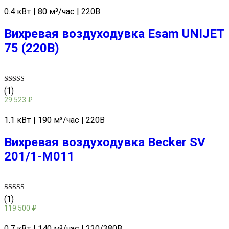
0.4 кВт | 80 м³/час | 220В
Вихревая воздуходувка Esam UNIJET
75 (220В)
Rated
(1)
5.00
29 523
₽
out of 5
1.1 кВт | 190 м³/час | 220В
Вихревая воздуходувка Becker SV
201/1-M011
Rated
(1)
5.00
119 500
₽
out of 5
0.7 кВт | 140 м³/час | 220/380В