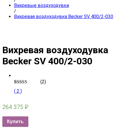
Вихревые воздуходувки
/
Вихревая воздуходувка Becker SV 400/2-030
Вихревая воздуходувка
Becker SV 400/2-030
(2)
Rated
2
5.00
(
2
)
out of 5
based on
customer
264 375
₽
ratings
Купить