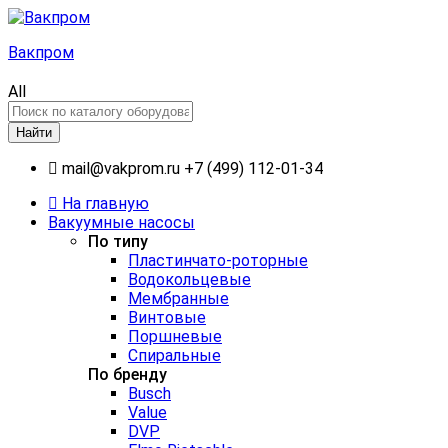
Вакпром
All
Найти
mail@vakprom.ru
+7 (499) 112-01-34
На главную
Вакуумные насосы
По типу
Пластинчато-роторные
Водокольцевые
Мембранные
Винтовые
Поршневые
Спиральные
По бренду
Busch
Value
DVP