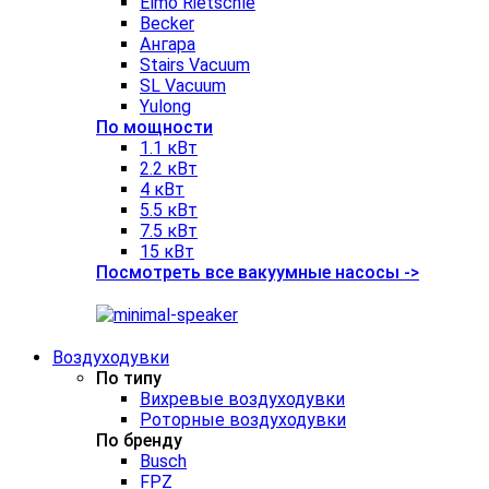
Elmo Rietschle
Becker
Ангара
Stairs Vacuum
SL Vacuum
Yulong
По мощности
1.1 кВт
2.2 кВт
4 кВт
5.5 кВт
7.5 кВт
15 кВт
Посмотреть все вакуумные насосы ->
Воздуходувки
По типу
Вихревые воздуходувки
Роторные воздуходувки
По бренду
Busch
FPZ