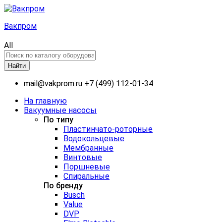
Вакпром
All
Найти
mail@vakprom.ru
+7 (499) 112-01-34
На главную
Вакуумные насосы
По типу
Пластинчато-роторные
Водокольцевые
Мембранные
Винтовые
Поршневые
Спиральные
По бренду
Busch
Value
DVP