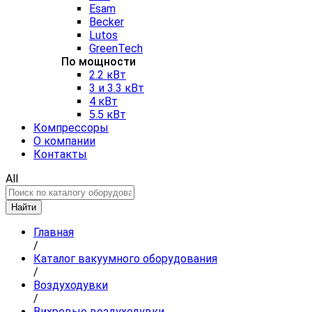
Esam
Becker
Lutos
GreenTech
По мощности
2.2 кВт
3 и 3.3 кВт
4 кВт
5.5 кВт
Компрессоры
О компании
Контакты
All
Найти
Главная
/
Каталог вакуумного оборудования
/
Воздуходувки
/
Вихревые воздуходувки