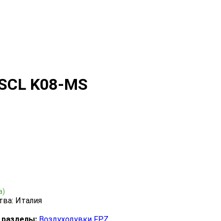
 SCL K08-MS
а)
тва: Италия
 разделы:
Воздуходувки FPZ