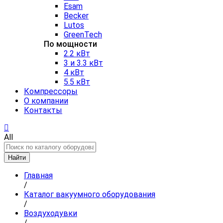
Esam
Becker
Lutos
GreenTech
По мощности
2.2 кВт
3 и 3.3 кВт
4 кВт
5.5 кВт
Компрессоры
О компании
Контакты
All
Найти
Главная
/
Каталог вакуумного оборудования
/
Воздуходувки
/