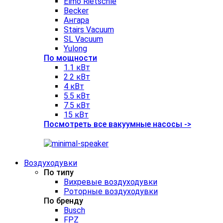
Elmo Rietschle
Becker
Ангара
Stairs Vacuum
SL Vacuum
Yulong
По мощности
1.1 кВт
2.2 кВт
4 кВт
5.5 кВт
7.5 кВт
15 кВт
Посмотреть все вакуумные насосы ->
Воздуходувки
По типу
Вихревые воздуходувки
Роторные воздуходувки
По бренду
Busch
FPZ