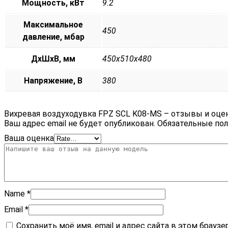
Мощность, кВт
9.2
Максимальное
450
давление, мбар
ДxШxВ, мм
450x510x480
Напряжение, В
380
Вихревая воздуходувка FPZ SCL K08-MS – отзывы и оце
Ваш адрес email не будет опубликован.
Обязательные по
Ваша оценка
Name
*
Email
*
Сохранить моё имя, email и адрес сайта в этом брау