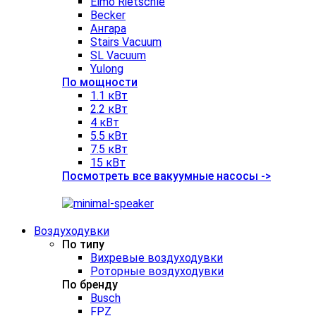
Elmo Rietschle
Becker
Ангара
Stairs Vacuum
SL Vacuum
Yulong
По мощности
1.1 кВт
2.2 кВт
4 кВт
5.5 кВт
7.5 кВт
15 кВт
Посмотреть все вакуумные насосы ->
Воздуходувки
По типу
Вихревые воздуходувки
Роторные воздуходувки
По бренду
Busch
FPZ