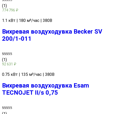
Rated
(1)
5.00
774 796
₽
out of 5
1.1 кВт | 180 м³/час | 380В
Вихревая воздуходувка Becker SV
200/1-011
Rated
(1)
5.00
92 631
₽
out of 5
0.75 кВт | 135 м³/час | 380В
Вихревая воздуходувка Esam
TECNOJET II/s 0,75
Rated
(1)