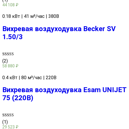
5.00
44 108
₽
out of 5
0.18 кВт | 41 м³/час | 380В
Вихревая воздуходувка Becker SV
1.50/3
Rated
(2)
5.00
58 880
₽
out of 5
0.4 кВт | 80 м³/час | 220В
Вихревая воздуходувка Esam UNIJET
75 (220В)
Rated
(1)
5.00
29 523
₽
out of 5