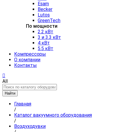
Esam
Becker
Lutos
GreenTech
По мощности
2.2 кВт
3 и 3.3 кВт
4 кВт
5.5 кВт
Компрессоры
О компании
Контакты
All
Найти
Главная
/
Каталог вакуумного оборудования
/
Воздуходувки
/