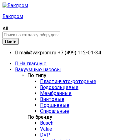
Вакпром
All
Найти
mail@vakprom.ru
+7 (499) 112-01-34
На главную
Вакуумные насосы
По типу
Пластинчато-роторные
Водокольцевые
Мембранные
Винтовые
Поршневые
Спиральные
По бренду
Busch
Value
DVP