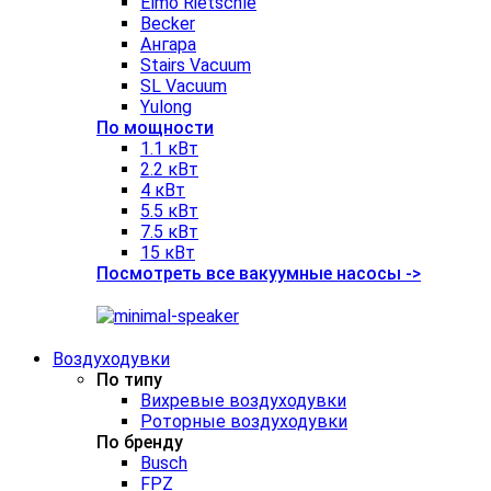
Elmo Rietschle
Becker
Ангара
Stairs Vacuum
SL Vacuum
Yulong
По мощности
1.1 кВт
2.2 кВт
4 кВт
5.5 кВт
7.5 кВт
15 кВт
Посмотреть все вакуумные насосы ->
Воздуходувки
По типу
Вихревые воздуходувки
Роторные воздуходувки
По бренду
Busch
FPZ