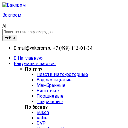
Вакпром
All
Найти
mail@vakprom.ru
+7 (499) 112-01-34
На главную
Вакуумные насосы
По типу
Пластинчато-роторные
Водокольцевые
Мембранные
Винтовые
Поршневые
Спиральные
По бренду
Busch
Value
DVP