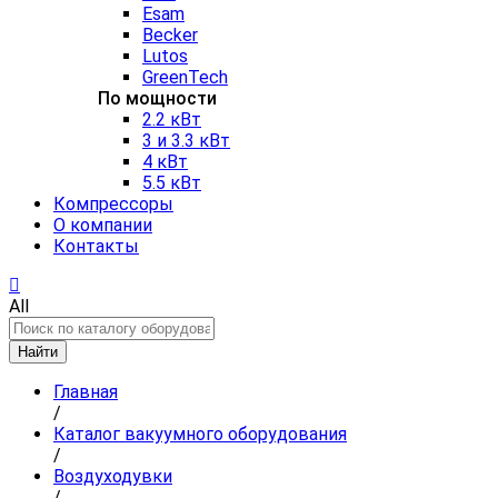
Esam
Becker
Lutos
GreenTech
По мощности
2.2 кВт
3 и 3.3 кВт
4 кВт
5.5 кВт
Компрессоры
О компании
Контакты
All
Найти
Главная
/
Каталог вакуумного оборудования
/
Воздуходувки
/