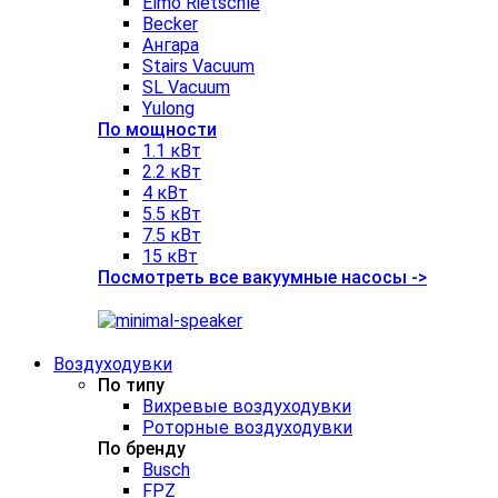
Elmo Rietschle
Becker
Ангара
Stairs Vacuum
SL Vacuum
Yulong
По мощности
1.1 кВт
2.2 кВт
4 кВт
5.5 кВт
7.5 кВт
15 кВт
Посмотреть все вакуумные насосы ->
Воздуходувки
По типу
Вихревые воздуходувки
Роторные воздуходувки
По бренду
Busch
FPZ