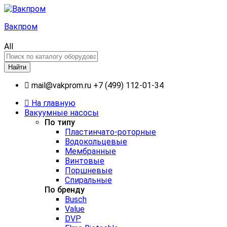
Вакпром
All
Найти
mail@vakprom.ru
+7 (499) 112-01-34
На главную
Вакуумные насосы
По типу
Пластинчато-роторные
Водокольцевые
Мембранные
Винтовые
Поршневые
Спиральные
По бренду
Busch
Value
DVP