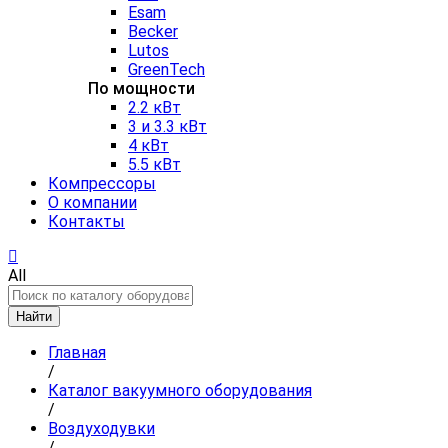
Esam
Becker
Lutos
GreenTech
По мощности
2.2 кВт
3 и 3.3 кВт
4 кВт
5.5 кВт
Компрессоры
О компании
Контакты
All
Найти
Главная
/
Каталог вакуумного оборудования
/
Воздуходувки
/