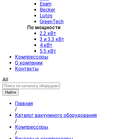
Esam
Becker
Lutos
GreenTech
По мощности
2.2 кВт
3 и 3.3 кВт
4 кВт
5.5 кВт
Компрессоры
О компании
Контакты
All
Найти
Главная
/
Каталог вакуумного оборудования
/
Компрессоры
/
Винтовые компрессоры