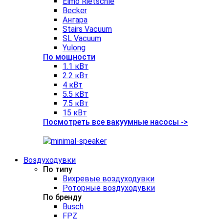
Elmo Rietschle
Becker
Ангара
Stairs Vacuum
SL Vacuum
Yulong
По мощности
1.1 кВт
2.2 кВт
4 кВт
5.5 кВт
7.5 кВт
15 кВт
Посмотреть все вакуумные насосы ->
Воздуходувки
По типу
Вихревые воздуходувки
Роторные воздуходувки
По бренду
Busch
FPZ